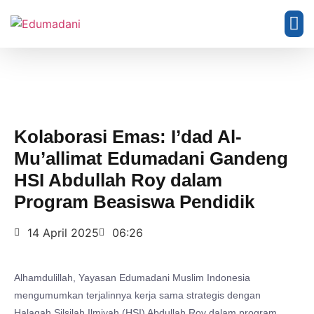
Unit
Kolaborasi Emas: I’dad Al-
Mu’allimat Edumadani Gandeng
HSI Abdullah Roy dalam
Program Beasiswa Pendidik
14 April 2025
06:26
Alhamdulillah, Yayasan Edumadani Muslim Indonesia
mengumumkan terjalinnya kerja sama strategis dengan
Halaqah Silsilah Ilmiyah (HSI) Abdullah Roy dalam program